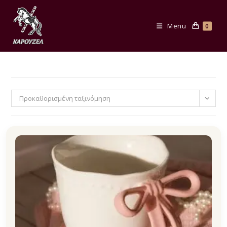
Skip
to
Menu
0
content
Προκαθορισμένη ταξινόμηση