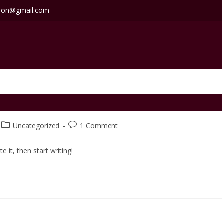
lion@gmail.com
Post
Post
Uncategorized
1 Comment
category:
comments:
 it, then start writing!