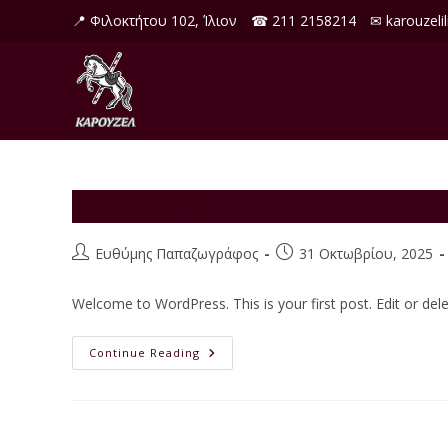
Skip
📍 Φιλοκτήτου 102, Ίλιον
☎ 211 2158214
✉ karouzeli
to
content
Hello world!
Post
Post
Ευθύμης Παπαζωγράφος
31 Οκτωβρίου, 2025
author:
published:
Welcome to WordPress. This is your first post. Edit or delete
Hello
Continue Reading
World!