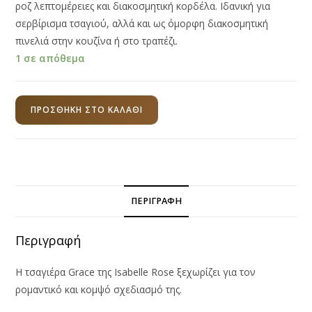
ροζ λεπτομέρειες και διακοσμητική κορδέλα. Ιδανική για
σερβίρισμα τσαγιού, αλλά και ως όμορφη διακοσμητική
πινελιά στην κουζίνα ή στο τραπέζι.
1 σε απόθεμα
Τσαγιέρα
ΠΡΟΣΘΉΚΗ ΣΤΟ ΚΑΛΆΘΙ
Grace
Ροζ
με
Κορδέλα
950ml
ΠΕΡΙΓΡΑΦΉ
Isabelle
Rose
Περιγραφή
ποσότητα
Η τσαγιέρα Grace της Isabelle Rose ξεχωρίζει για τον
ρομαντικό και κομψό σχεδιασμό της.