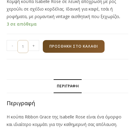
Κομψή κούπα Isabelle Rose σε λευκή απόχρωση με ροζ
χερούλι σε σχέδιο κορδέλας. Ιδανική για καφέ, τσάι ή
ροφήματα, με ρομαντική vintage αισθητική που ξεχωρίζει.
3 σε απόθεμα
Κούπα
-
+
ΠΡΟΣΘΉΚΗ ΣΤΟ ΚΑΛΆΘΙ
Ribbon
Grace
Ροζ
350ml
Isabelle
ΠΕΡΙΓΡΑΦΉ
Rose
ποσότητα
Περιγραφή
Η κούπα Ribbon Grace της Isabelle Rose είναι ένα όμορφο
και ιδιαίτερο κομμάτι για την καθημερινή σας απόλαυση.