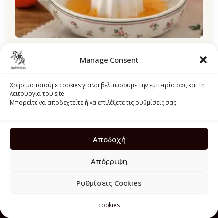
Manage Consent
Πορσελάνινος Στίφτης Εσπεριδοειδών Lisa Isabelle
Rose
Χρησιμοποιούμε cookies για να βελτιώσουμε την εμπειρία σας και τη
λειτουργία του site.
18,00
€
Μπορείτε να αποδεχτείτε ή να επιλέξετε τις ρυθμίσεις σας.
Προσθήκη στο καλάθι
Αποδοχή
Απόρριψη
Ρυθμίσεις Cookies
© 2026 Karouzel. Όλα τα δικαιώματα διατηρούνται.
cookies