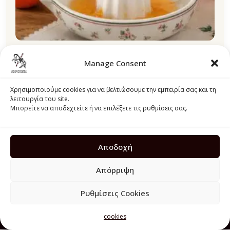
Manage Consent
Πορσελάνινος Στίφτης Εσπεριδοειδών Lisa Isabelle
Rose
Χρησιμοποιούμε cookies για να βελτιώσουμε την εμπειρία σας και τη
λειτουργία του site.
18,00
€
Μπορείτε να αποδεχτείτε ή να επιλέξετε τις ρυθμίσεις σας.
Προσθήκη στο καλάθι
Αποδοχή
Απόρριψη
Ρυθμίσεις Cookies
© 2026 Karouzel. Όλα τα δικαιώματα διατηρούνται.
cookies