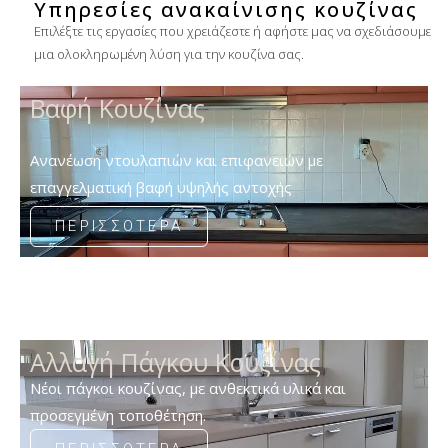
Υπηρεσίες ανακαίνισης κουζίνας
Επιλέξτε τις εργασίες που χρειάζεστε ή αφήστε μας να σχεδιάσουμε
μια ολοκληρωμένη λύση για την κουζίνα σας.
Βαφή Κουζίνας
Ανανέωση ντουλαπιών και επιφανειών με
επαγγελματική βαφή υψηλής αντοχής
ΠΕΡΙΣΣΟΤΕΡΑ
Αλλαγή Πάγκου Κουζίνας
Νέοι πάγκοι κουζίνας, με ανθεκτικά υλικά και
προσεγμένη τοποθέτηση.