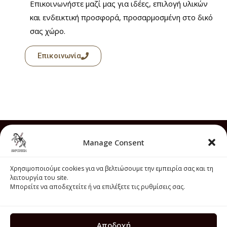
Επικοινωνήστε μαζί μας για ιδέες, επιλογή υλικών
και ενδεικτική προσφορά, προσαρμοσμένη στο δικό
σας χώρο.
Επικοινωνία
Επικοινωνία
Manage Consent
Όροι Χρήσης
Χρησιμοποιούμε cookies για να βελτιώσουμε την εμπειρία σας και τη
Τρόποι Αποστολής
λειτουργία του site.
Μπορείτε να αποδεχτείτε ή να επιλέξετε τις ρυθμίσεις σας.
Πολιτική Επιστροφών
Πολιτική Απορρήτου
Πολιτική Cookies
Αποδοχή